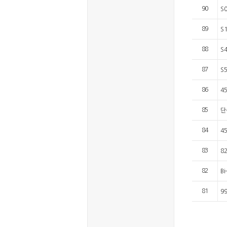
90
S
89
S
88
S
87
S
86
4
85
단
84
4
83
8
82
Bi
81
9