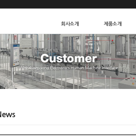
본문 바로가기
회사소개
제품소개
인사말
시리즈별
오시는길
기능별
ng
이고, eao와함께 전자산업의
개풍전자(주)가 되겠습니다.
News