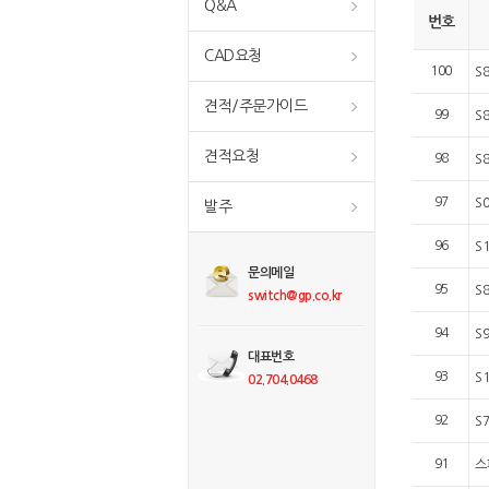
Q&A
번호
CAD요청
100
S
견적/주문가이드
99
S
견적요청
98
S
97
S
발주
96
S
문의메일
95
S
switch@gp.co.kr
94
S
대표번호
93
S
02.704.0468
92
S
91
스