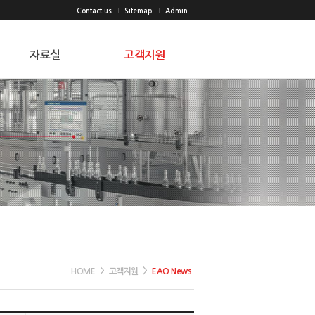
Contact us
Sitemap
Admin
자료실
고객지원
PDF 카탈로그
공지
인증서
EAO News
단종/대체모델
Q&A
기타
CAD요청
견적/주문가이드
견적요청
발주
>
>
HOME
고객지원
EAO News